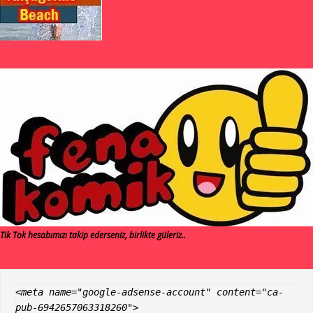
Tik Tok hesabımızı takip ederseniz, birlikte güleriz..
<meta name="google-adsense-account" content="ca-
pub-6942657063318260">