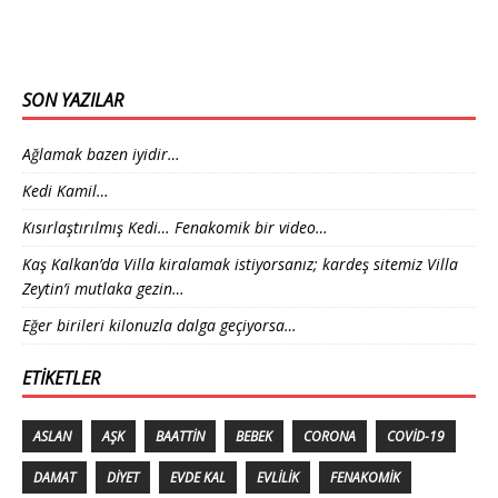
SON YAZILAR
Ağlamak bazen iyidir…
Kedi Kamil…
Kısırlaştırılmış Kedi… Fenakomik bir video…
Kaş Kalkan’da Villa kiralamak istiyorsanız; kardeş sitemiz Villa
Zeytin’i mutlaka gezin…
Eğer birileri kilonuzla dalga geçiyorsa…
ETIKETLER
ASLAN
AŞK
BAATTIN
BEBEK
CORONA
COVID-19
DAMAT
DIYET
EVDE KAL
EVLILIK
FENAKOMIK