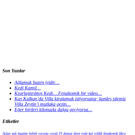
Son Yazılar
Ağlamak bazen iyidir…
Kedi Kamil…
Kısırlaştırılmış Kedi… Fenakomik bir video…
Kaş Kalkan’da Villa kiralamak istiyorsanız; kardeş sitemiz
Villa Zeytin’i mutlaka gezin…
Eğer birileri kilonuzla dalga geçiyorsa…
Etiketler
Aslan
aşk
baattin
bebek
corona
covid-19
damat
diyet
evde kal
evlilik
fenakomik
fıkra