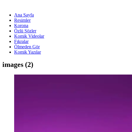
Ana Sayfa
Resimler
Korona
Özlü Sözler
Komik Videolar
Fıkralar
Ölmeden Gör
Komik Yazılar
images (2)