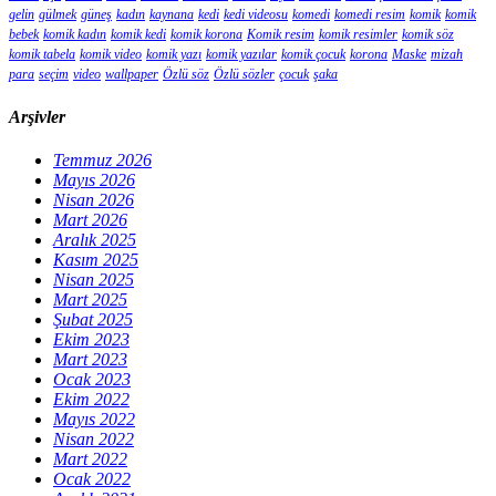
gelin
gülmek
güneş
kadın
kaynana
kedi
kedi videosu
komedi
komedi resim
komik
komik
bebek
komik kadın
komik kedi
komik korona
Komik resim
komik resimler
komik söz
komik tabela
komik video
komik yazı
komik yazılar
komik çocuk
korona
Maske
mizah
para
seçim
video
wallpaper
Özlü söz
Özlü sözler
çocuk
şaka
Arşivler
Temmuz 2026
Mayıs 2026
Nisan 2026
Mart 2026
Aralık 2025
Kasım 2025
Nisan 2025
Mart 2025
Şubat 2025
Ekim 2023
Mart 2023
Ocak 2023
Ekim 2022
Mayıs 2022
Nisan 2022
Mart 2022
Ocak 2022