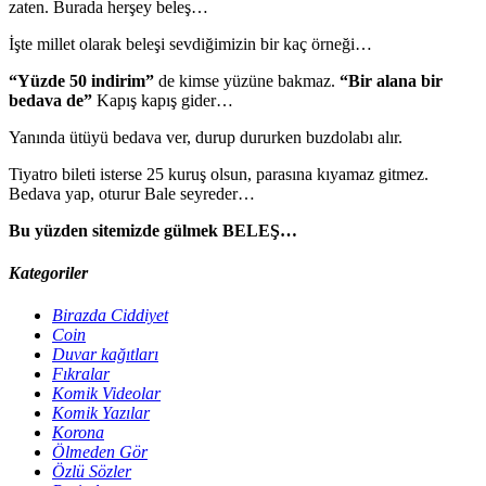
zaten. Burada herşey beleş…
İşte millet olarak beleşi sevdiğimizin bir kaç örneği…
“Yüzde 50 indirim”
de kimse yüzüne bakmaz.
“Bir alana bir
bedava de”
Kapış kapış gider…
Yanında ütüyü bedava ver, durup dururken buzdolabı alır.
Tiyatro bileti isterse 25 kuruş olsun, parasına kıyamaz gitmez.
Bedava yap, oturur Bale seyreder…
Bu yüzden sitemizde gülmek BELEŞ…
Kategoriler
Birazda Ciddiyet
Coin
Duvar kağıtları
Fıkralar
Komik Videolar
Komik Yazılar
Korona
Ölmeden Gör
Özlü Sözler