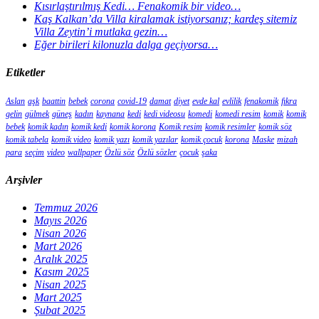
Kısırlaştırılmış Kedi… Fenakomik bir video…
Kaş Kalkan’da Villa kiralamak istiyorsanız; kardeş sitemiz
Villa Zeytin’i mutlaka gezin…
Eğer birileri kilonuzla dalga geçiyorsa…
Etiketler
Aslan
aşk
baattin
bebek
corona
covid-19
damat
diyet
evde kal
evlilik
fenakomik
fıkra
gelin
gülmek
güneş
kadın
kaynana
kedi
kedi videosu
komedi
komedi resim
komik
komik
bebek
komik kadın
komik kedi
komik korona
Komik resim
komik resimler
komik söz
komik tabela
komik video
komik yazı
komik yazılar
komik çocuk
korona
Maske
mizah
para
seçim
video
wallpaper
Özlü söz
Özlü sözler
çocuk
şaka
Arşivler
Temmuz 2026
Mayıs 2026
Nisan 2026
Mart 2026
Aralık 2025
Kasım 2025
Nisan 2025
Mart 2025
Şubat 2025