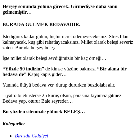
Herşey sonunda yoluna girecek. Girmediyse daha sonu
gelmemiştir…
BURADA GÜLMEK BEDAVADIR.
İstediğiniz kadar gülün, hiçbir ücret ödemeyeceksiniz. Stres filan
kalmayacak, kuş gibi rahatlayacaksınız. Millet olarak beleşi severiz
zaten. Burada herşey beleş…
İşte millet olarak beleşi sevdiğimizin bir kaç örneği…
“Yüzde 50 indirim”
de kimse yüzüne bakmaz.
“Bir alana bir
bedava de”
Kapış kapış gider…
Yanında ütüyü bedava ver, durup dururken buzdolabı alır.
Tiyatro bileti isterse 25 kuruş olsun, parasına kıyamaz gitmez.
Bedava yap, oturur Bale seyreder…
Bu yüzden sitemizde gülmek BELEŞ…
Kategoriler
Birazda Ciddiyet