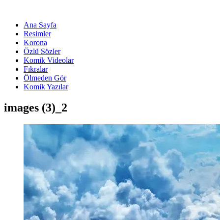
Ana Sayfa
Resimler
Korona
Özlü Sözler
Komik Videolar
Fıkralar
Ölmeden Gör
Komik Yazılar
images (3)_2