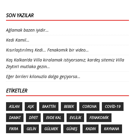
SON YAZILAR
Ağlamak bazen iyidir…
Kedi Kamil…
Kısırlaştırılmış Kedi… Fenakomik bir video…
Kaş Kalkan’da Villa kiralamak istiyorsanız; kardeş sitemiz Villa
Zeytin’i mutlaka gezin…
Eğer birileri kilonuzla dalga geçiyorsa…
ETIKETLER
ASLAN
AŞK
BAATTIN
BEBEK
CORONA
COVID-19
DAMAT
DIYET
EVDE KAL
EVLILIK
FENAKOMIK
FIKRA
GELIN
GÜLMEK
GÜNEŞ
KADIN
KAYNANA