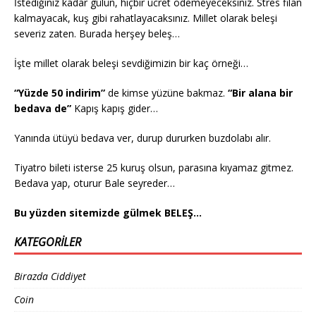
İstediğiniz kadar gülün, hiçbir ücret ödemeyeceksiniz. Stres filan
kalmayacak, kuş gibi rahatlayacaksınız. Millet olarak beleşi
severiz zaten. Burada herşey beleş…
İşte millet olarak beleşi sevdiğimizin bir kaç örneği…
“Yüzde 50 indirim”
de kimse yüzüne bakmaz.
“Bir alana bir
bedava de”
Kapış kapış gider…
Yanında ütüyü bedava ver, durup dururken buzdolabı alır.
Tiyatro bileti isterse 25 kuruş olsun, parasına kıyamaz gitmez.
Bedava yap, oturur Bale seyreder…
Bu yüzden sitemizde gülmek BELEŞ…
KATEGORILER
Birazda Ciddiyet
Coin