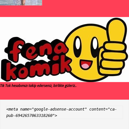
Tik Tok hesabımızı takip ederseniz, birlikte güleriz..
<meta name="google-adsense-account" content="ca-
pub-6942657063318260">