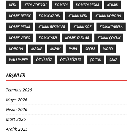
KEDI
KEDI VIDEOSU
KOMEDI
KOMEDI RESIM
KOMIK
KOMIK BEBEK
KOMIK KADIN
KOMIK KEDI
KOMIK KORONA
KOMIK RESIM
KOMIK RESIMLER
KOMIK SÖZ
KOMIK TABELA
KOMIK VIDEO
KOMIK YAZI
KOMIK YAZILAR
KOMIK ÇOCUK
KORONA
MASKE
MIZAH
PARA
SEÇIM
VIDEO
WALLPAPER
ÖZLÜ SÖZ
ÖZLÜ SÖZLER
ÇOCUK
ŞAKA
ARŞIVLER
Temmuz 2026
Mayıs 2026
Nisan 2026
Mart 2026
Aralık 2025