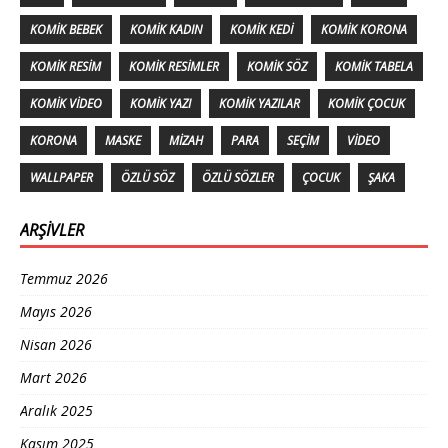
KOMIK BEBEK
KOMIK KADIN
KOMIK KEDI
KOMIK KORONA
KOMIK RESIM
KOMIK RESIMLER
KOMIK SÖZ
KOMIK TABELA
KOMIK VIDEO
KOMIK YAZI
KOMIK YAZILAR
KOMIK ÇOCUK
KORONA
MASKE
MIZAH
PARA
SEÇIM
VIDEO
WALLPAPER
ÖZLÜ SÖZ
ÖZLÜ SÖZLER
ÇOCUK
ŞAKA
ARŞIVLER
Temmuz 2026
Mayıs 2026
Nisan 2026
Mart 2026
Aralık 2025
Kasım 2025