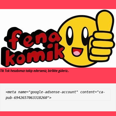
Tik Tok hesabımızı takip ederseniz, birlikte güleriz..
<meta name="google-adsense-account" content="ca-
pub-6942657063318260">