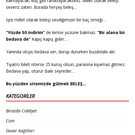
kalmayacak, kuş gibi rahatlayacaksınız. Millet olarak beleşi
severiz zaten. Burada herşey beleş…
İşte millet olarak beleşi sevdiğimizin bir kaç örneği…
“Yüzde 50 indirim”
de kimse yüzüne bakmaz.
“Bir alana bir
bedava de”
Kapış kapış gider…
Yanında ütüyü bedava ver, durup dururken buzdolabı alır.
Tiyatro bileti isterse 25 kuruş olsun, parasına kıyamaz gitmez.
Bedava yap, oturur Bale seyreder…
Bu yüzden sitemizde gülmek BELEŞ…
KATEGORILER
Birazda Ciddiyet
Coin
Duvar kağıtları