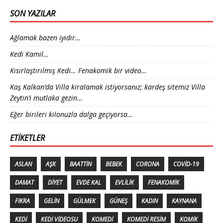
SON YAZILAR
Ağlamak bazen iyidir…
Kedi Kamil…
Kısırlaştırılmış Kedi… Fenakomik bir video…
Kaş Kalkan’da Villa kiralamak istiyorsanız; kardeş sitemiz Villa
Zeytin’i mutlaka gezin…
Eğer birileri kilonuzla dalga geçiyorsa…
ETIKETLER
ASLAN
AŞK
BAATTIN
BEBEK
CORONA
COVID-19
DAMAT
DIYET
EVDE KAL
EVLILIK
FENAKOMIK
FIKRA
GELIN
GÜLMEK
GÜNEŞ
KADIN
KAYNANA
KEDI
KEDI VIDEOSU
KOMEDI
KOMEDI RESIM
KOMIK