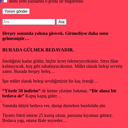
Beni yeni yazılarda e-posta ile bilgilendir.
Arama:
Herşey sonunda yoluna girecek. Girmediyse daha sonu
gelmemiştir…
BURADA GÜLMEK BEDAVADIR.
İstediğiniz kadar gülün, hiçbir ücret ödemeyeceksiniz. Stres filan
kalmayacak, kuş gibi rahatlayacaksınız. Millet olarak beleşi severiz
zaten. Burada herşey beleş…
İşte millet olarak beleşi sevdiğimizin bir kaç örneği…
“Yüzde 50 indirim”
de kimse yüzüne bakmaz.
“Bir alana bir
bedava de”
Kapış kapış gider…
Yanında ütüyü bedava ver, durup dururken buzdolabı alır.
Tiyatro bileti isterse 25 kuruş olsun, parasına kıyamaz gitmez.
Bedava yap, oturur Bale seyreder…