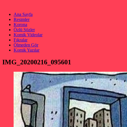
Ana Sayfa
Resimler
Korona
Özlü Sözler
Komik Videolar
Fıkralar
Ölmeden Gör
Komik Yazılar
IMG_20200216_095601