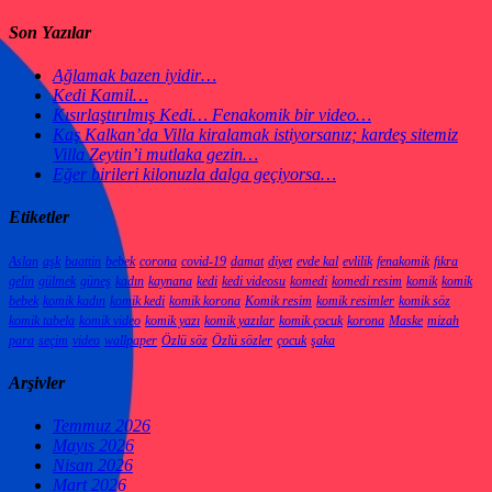
Son Yazılar
Ağlamak bazen iyidir…
Kedi Kamil…
Kısırlaştırılmış Kedi… Fenakomik bir video…
Kaş Kalkan’da Villa kiralamak istiyorsanız; kardeş sitemiz
Villa Zeytin’i mutlaka gezin…
Eğer birileri kilonuzla dalga geçiyorsa…
Etiketler
Aslan
aşk
baattin
bebek
corona
covid-19
damat
diyet
evde kal
evlilik
fenakomik
fıkra
gelin
gülmek
güneş
kadın
kaynana
kedi
kedi videosu
komedi
komedi resim
komik
komik
bebek
komik kadın
komik kedi
komik korona
Komik resim
komik resimler
komik söz
komik tabela
komik video
komik yazı
komik yazılar
komik çocuk
korona
Maske
mizah
para
seçim
video
wallpaper
Özlü söz
Özlü sözler
çocuk
şaka
Arşivler
Temmuz 2026
Mayıs 2026
Nisan 2026
Mart 2026