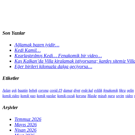
Son Yazılar
Ağlamak bazen iyidir…
Kedi Kamil…
Kısırlaştırılmış Kedi… Fenakomik bir video…
Kaş Kalkan’da Villa kiralamak istiyorsanız; kardeş sitemiz Vil
Eğer birileri kilonuzla dalga geçiyorsa…
Etiketler
Aslan
aşk
baattin
bebek
corona
covid-19
damat
diyet
evde kal
evlilik
fenakomik
fıkra
gelin
komik video
komik yazı
komik yazılar
komik çocuk
korona
Maske
mizah
para
seçim
video
Arşivler
Temmuz 2026
Mayıs 2026
Nisan 2026