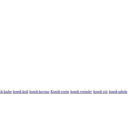
ik kadın
komik kedi
komik korona
Komik resim
komik resimler
komik söz
komik tabela