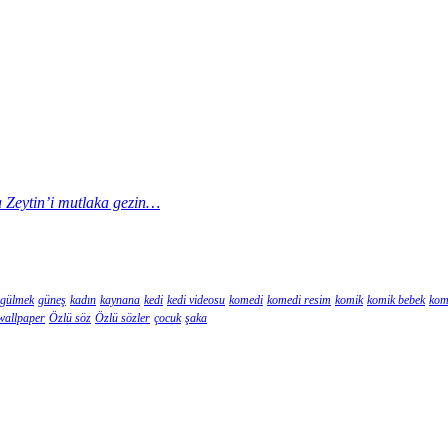
la Zeytin’i mutlaka gezin…
gülmek
güneş
kadın
kaynana
kedi
kedi videosu
komedi
komedi resim
komik
komik bebek
kom
wallpaper
Özlü söz
Özlü sözler
çocuk
şaka