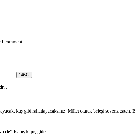
e I comment.
tir…
mayacak, kuş gibi rahatlayacaksınız. Millet olarak beleşi severiz zaten.
va de”
Kapış kapış gider…