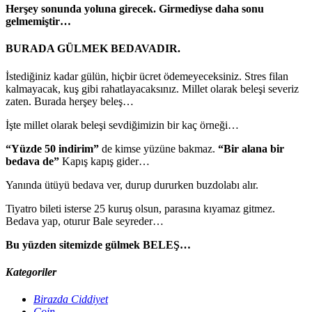
Herşey sonunda yoluna girecek. Girmediyse daha sonu
gelmemiştir…
BURADA GÜLMEK BEDAVADIR.
İstediğiniz kadar gülün, hiçbir ücret ödemeyeceksiniz. Stres filan
kalmayacak, kuş gibi rahatlayacaksınız. Millet olarak beleşi severiz
zaten. Burada herşey beleş…
İşte millet olarak beleşi sevdiğimizin bir kaç örneği…
“Yüzde 50 indirim”
de kimse yüzüne bakmaz.
“Bir alana bir
bedava de”
Kapış kapış gider…
Yanında ütüyü bedava ver, durup dururken buzdolabı alır.
Tiyatro bileti isterse 25 kuruş olsun, parasına kıyamaz gitmez.
Bedava yap, oturur Bale seyreder…
Bu yüzden sitemizde gülmek BELEŞ…
Kategoriler
Birazda Ciddiyet
Coin