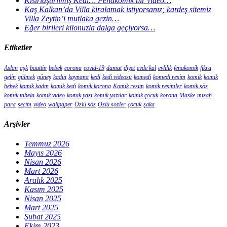
Kısırlaştırılmış Kedi… Fenakomik bir video…
Kaş Kalkan’da Villa kiralamak istiyorsanız; kardeş sitemiz
Villa Zeytin’i mutlaka gezin…
Eğer birileri kilonuzla dalga geçiyorsa…
Etiketler
Aslan
aşk
baattin
bebek
corona
covid-19
damat
diyet
evde kal
evlilik
fenakomik
fıkra
gelin
gülmek
güneş
kadın
kaynana
kedi
kedi videosu
komedi
komedi resim
komik
komik
bebek
komik kadın
komik kedi
komik korona
Komik resim
komik resimler
komik söz
komik tabela
komik video
komik yazı
komik yazılar
komik çocuk
korona
Maske
mizah
para
seçim
video
wallpaper
Özlü söz
Özlü sözler
çocuk
şaka
Arşivler
Temmuz 2026
Mayıs 2026
Nisan 2026
Mart 2026
Aralık 2025
Kasım 2025
Nisan 2025
Mart 2025
Şubat 2025
Ekim 2023