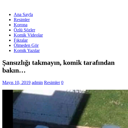
Ana Sayfa
Resimler
Korona
Özlü Sözler
Komik Videolar
Fıkralar
Ölmeden Gör
Komik Yazılar
Şansızlığı takmayın, komik tarafından
bakın…
Mayıs 10, 2019
admin
Resimler
0