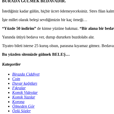
BURADA GÜLMEK BEDAVADIR.
İstediğiniz kadar gülün, hiçbir ücret ödemeyeceksiniz. Stres filan kal
İşte millet olarak beleşi sevdiğimizin bir kaç örneği…
“Yüzde 50 indirim”
de kimse yüzüne bakmaz.
“Bir alana bir beda
Yanında ütüyü bedava ver, durup dururken buzdolabı alır.
Tiyatro bileti isterse 25 kuruş olsun, parasına kıyamaz gitmez. Bedav
Bu yüzden sitemizde gülmek BELEŞ…
Kategoriler
Birazda Ciddiyet
Coin
Duvar kağıtları
Fıkralar
Komik Videolar
Komik Yazılar
Korona
Ölmeden Gör
Özlü Sözler