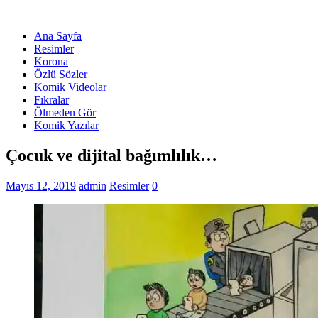
Ana Sayfa
Resimler
Korona
Özlü Sözler
Komik Videolar
Fıkralar
Ölmeden Gör
Komik Yazılar
Çocuk ve dijital bağımlılık…
Mayıs 12, 2019
admin
Resimler
0