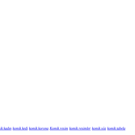
ik kadın
komik kedi
komik korona
Komik resim
komik resimler
komik söz
komik tabela