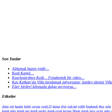
Son Yazılar
Ağlamak bazen iyidir…
Kedi Kamil…
Kısırlaştırılmış Kedi… Fenakomik bir video…
Kaş Kalkan’da Villa kiralamak istiyorsanız; kardeş sitemiz Vil
Eğer birileri kilonuzla dalga geçiyorsa…
Etiketler
Aslan
aşk
baattin
bebek
corona
covid-19
damat
diyet
evde kal
evlilik
fenakomik
fıkra
gelin
komik video
komik yazı
komik yazılar
komik çocuk
korona
Maske
mizah
para
seçim
video