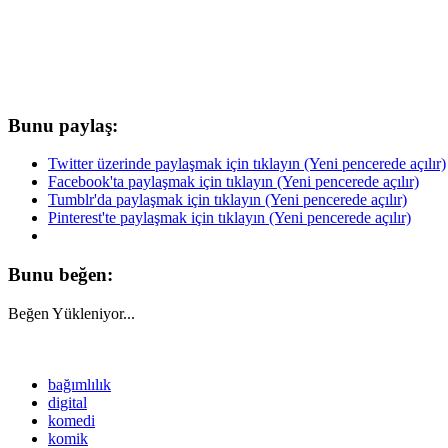
Bunu paylaş:
Twitter üzerinde paylaşmak için tıklayın (Yeni pencerede açılır)
Facebook'ta paylaşmak için tıklayın (Yeni pencerede açılır)
Tumblr'da paylaşmak için tıklayın (Yeni pencerede açılır)
Pinterest'te paylaşmak için tıklayın (Yeni pencerede açılır)
Bunu beğen:
Beğen
Yükleniyor...
bağımlılık
digital
komedi
komik