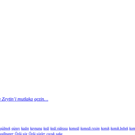
la Zeytin’i mutlaka gezin…
gülmek
güneş
kadın
kaynana
kedi
kedi videosu
komedi
komedi resim
komik
komik bebek
kom
wallpaper
Özlü söz
Özlü sözler
çocuk
şaka