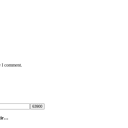
e I comment.
tir…