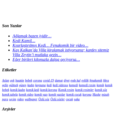
Son Yazılar
Ağlamak bazen iyidir…
Kedi Kamil…
Kısırlaştırılmış Kedi… Fenakomik bir video…
Kaş Kalkan’da Villa kiralamak istiyorsanız; kardeş sitemiz
Villa Zeytin’i mutlaka gezin…
Eğer birileri kilonuzla dalga geçiyorsa…
Etiketler
Aslan
aşk
baattin
bebek
corona
covid-19
damat
diyet
evde kal
evlilik
fenakomik
fıkra
gelin
gülmek
güneş
kadın
kaynana
kedi
kedi videosu
komedi
komedi resim
komik
komik
bebek
komik kadın
komik kedi
komik korona
Komik resim
komik resimler
komik söz
komik tabela
komik video
komik yazı
komik yazılar
komik çocuk
korona
Maske
mizah
para
seçim
video
wallpaper
Özlü söz
Özlü sözler
çocuk
şaka
Arşivler