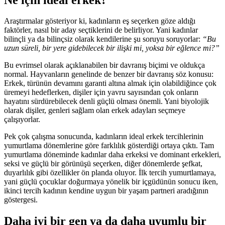
Araştırmalar gösteriyor ki, kadınların eş seçerken göze aldığı
faktörler, nasıl bir aday seçtiklerini de belirliyor. Yani kadınlar
bilinçli ya da bilinçsiz olarak kendilerine şu soruyu soruyorlar:
“Bu
uzun süreli, bir yere gidebilecek bir ilişki mi, yoksa bir eğlence mi?”
Bu evrimsel olarak açıklanabilen bir davranış biçimi ve oldukça
normal. Hayvanların genelinde de benzer bir davranış söz konusu:
Erkek, türünün devamını garanti altına almak için olabildiğince çok
üremeyi hedeflerken, dişiler için yavru sayısından çok onların
hayatını sürdürebilecek denli güçlü olması önemli. Yani biyolojik
olarak dişiler, genleri sağlam olan erkek adayları seçmeye
çalışıyorlar.
Pek çok çalışma sonucunda, kadınların ideal erkek tercihlerinin
yumurtlama dönemlerine göre farklılık gösterdiği ortaya çıktı. Tam
yumurtlama döneminde kadınlar daha erkeksi ve dominant erkekleri,
seksi ve güçlü bir görünüşü seçerken, diğer dönemlerde şefkat,
duyarlılık gibi özellikler ön planda oluyor. İlk tercih yumurtlamaya,
yani güçlü çocuklar doğurmaya yönelik bir içgüdünün sonucu iken,
ikinci tercih kadının kendine uygun bir yaşam partneri aradığının
göstergesi.
Daha iyi bir gen ya da daha uyumlu bir