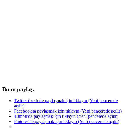
Bunu paylaş:
Twitter üzerinde paylaşmak için tıklayın (Yeni pencerede
açılır)
Facebook'ta paylaşmak için tıklayın (Yeni pencerede açılır)
Tumblr'da paylaşmak için tıklayın (Yeni pencerede açılır)
Pinterest'te paylaşmak için tıklayın (Yeni pencerede açılır)