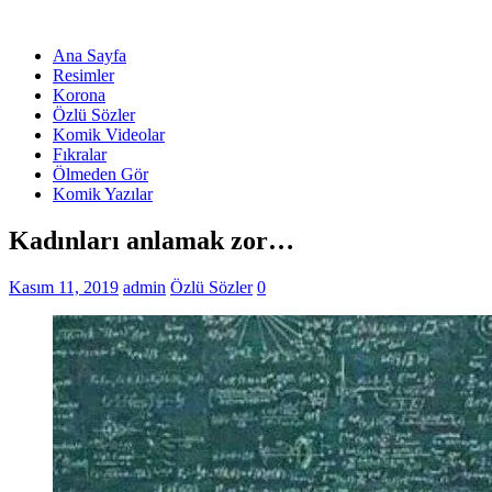
Ana Sayfa
Resimler
Korona
Özlü Sözler
Komik Videolar
Fıkralar
Ölmeden Gör
Komik Yazılar
Kadınları anlamak zor…
Kasım 11, 2019
admin
Özlü Sözler
0