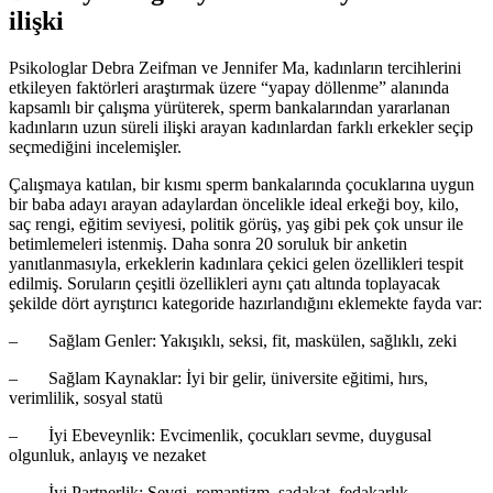
ilişki
Psikologlar Debra Zeifman ve Jennifer Ma, kadınların tercihlerini
etkileyen faktörleri araştırmak üzere “yapay döllenme” alanında
kapsamlı bir çalışma yürüterek, sperm bankalarından yararlanan
kadınların uzun süreli ilişki arayan kadınlardan farklı erkekler seçip
seçmediğini incelemişler.
Çalışmaya katılan, bir kısmı sperm bankalarında çocuklarına uygun
bir baba adayı arayan adaylardan öncelikle ideal erkeği boy, kilo,
saç rengi, eğitim seviyesi, politik görüş, yaş gibi pek çok unsur ile
betimlemeleri istenmiş. Daha sonra 20 soruluk bir anketin
yanıtlanmasıyla, erkeklerin kadınlara çekici gelen özellikleri tespit
edilmiş. Soruların çeşitli özellikleri aynı çatı altında toplayacak
şekilde dört ayrıştırıcı kategoride hazırlandığını eklemekte fayda var:
– Sağlam Genler: Yakışıklı, seksi, fit, maskülen, sağlıklı, zeki
– Sağlam Kaynaklar: İyi bir gelir, üniversite eğitimi, hırs,
verimlilik, sosyal statü
– İyi Ebeveynlik: Evcimenlik, çocukları sevme, duygusal
olgunluk, anlayış ve nezaket
– İyi Partnerlik: Sevgi, romantizm, sadakat, fedakarlık